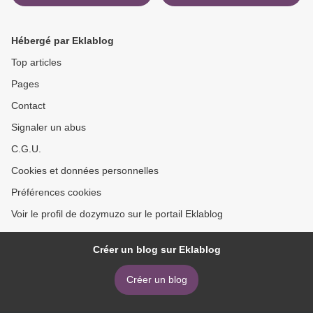
kobo vox PURA PASIÓN en
MESSAGE IN THE SKY en
español de ANNIE ERNAUX
español 9789963461493 >
Hébergé par Eklablog
Top articles
Pages
Contact
Signaler un abus
C.G.U.
Cookies et données personnelles
Préférences cookies
Voir le profil de dozymuzo sur le portail Eklablog
Créer un blog sur Eklablog
Créer un blog