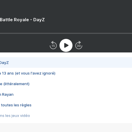
 Battle Royale - DayZ
 DayZ
 a 13 ans (et vous l'avez ignoré)
e (littéralement)
im Rayan
 toutes les règles
s les jeux vidéo
us choquant de Rockstar ? - Le scandale BULLY