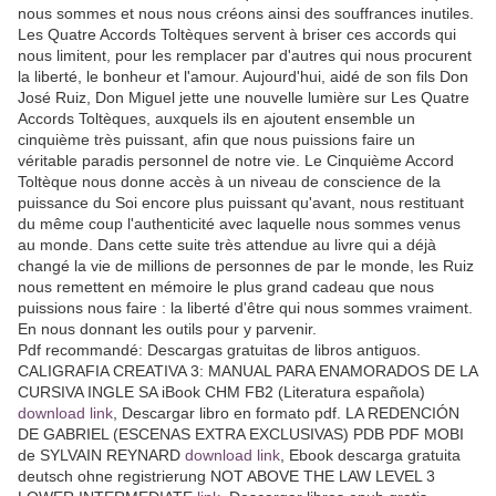
nous sommes et nous nous créons ainsi des souffrances inutiles.
Les Quatre Accords Toltèques servent à briser ces accords qui
nous limitent, pour les remplacer par d'autres qui nous procurent
la liberté, le bonheur et l'amour. Aujourd'hui, aidé de son fils Don
José Ruiz, Don Miguel jette une nouvelle lumière sur Les Quatre
Accords Toltèques, auxquels ils en ajoutent ensemble un
cinquième très puissant, afin que nous puissions faire un
véritable paradis personnel de notre vie. Le Cinquième Accord
Toltèque nous donne accès à un niveau de conscience de la
puissance du Soi encore plus puissant qu'avant, nous restituant
du même coup l'authenticité avec laquelle nous sommes venus
au monde. Dans cette suite très attendue au livre qui a déjà
changé la vie de millions de personnes de par le monde, les Ruiz
nous remettent en mémoire le plus grand cadeau que nous
puissions nous faire : la liberté d'être qui nous sommes vraiment.
En nous donnant les outils pour y parvenir.
Pdf recommandé: Descargas gratuitas de libros antiguos.
CALIGRAFIA CREATIVA 3: MANUAL PARA ENAMORADOS DE LA
CURSIVA INGLE SA iBook CHM FB2 (Literatura española)
download link
, Descargar libro en formato pdf. LA REDENCIÓN
DE GABRIEL (ESCENAS EXTRA EXCLUSIVAS) PDB PDF MOBI
de SYLVAIN REYNARD
download link
, Ebook descarga gratuita
deutsch ohne registrierung NOT ABOVE THE LAW LEVEL 3